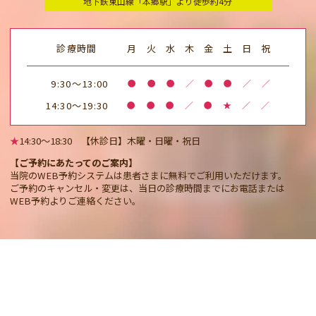
地下鉄東山線「本郷駅」より徒歩約4分
診療時間
月
火
水
木
金
土
日
祝
9:30～13:00
●
●
●
／
●
●
／
／
14:30～19:30
●
●
●
／
●
★
／
／
★
14:30〜18:30 【休診日】木曜・日曜・祝日
【ご予約にあたってのご案内】
当院のWEB予約システムは患者さまに無料でご利用いただけます。
ご予約のキャンセル・変更は、当日の診療時間までにお電話または
WEB予約よりご連絡ください。