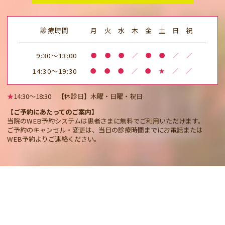
診療時間
月
火
水
木
金
土
日
祝
9:30～13:00
●
●
●
／
●
●
／
／
14:30～19:30
●
●
●
／
●
★
／
／
★
14:30〜18:30 【休診日】木曜・日曜・祝日
【ご予約にあたってのご案内】
当院のWEB予約システムは患者さまに無料でご利用いただけます。
ご予約のキャンセル・変更は、当日の診療時間までにお電話または
WEB予約よりご連絡ください。