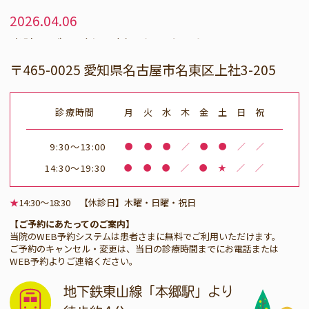
2026.04.06
当院のブログを更新いたしました。
→
お花見散歩で夜桜満開
〒465-0025 愛知県名古屋市名東区上社3-205
2025.01.28
診療時間
月
火
水
木
金
土
日
祝
只今当院では、歯科助手を募集しています。ブ
ランクのある方や未経験の方もご興味のある方
9:30～13:00
●
●
●
／
●
●
／
／
は、お気軽にお問合せください。
採用情報に
14:30～19:30
●
●
●
／
●
★
／
／
ついてはこちら→
★
14:30〜18:30 【休診日】木曜・日曜・祝日
2024.12.20
【ご予約にあたってのご案内】
当院のWEB予約システムは患者さまに無料でご利用いただけます。
12月29日（日）から1月5日（日）までは休診
ご予約のキャンセル・変更は、当日の診療時間までにお電話または
となります。1月6日（月）より通常通り診療致
WEB予約よりご連絡ください。
します。
地下鉄東山線「本郷駅」より