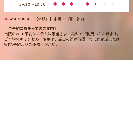
14:30～19:30
●
●
●
／
●
★
／
／
★
14:30〜18:30 【休診日】木曜・日曜・祝日
【ご予約にあたってのご案内】
当院のWEB予約システムは患者さまに無料でご利用いただけます。
ご予約のキャンセル・変更は、当日の診療時間までにお電話または
WEB予約よりご連絡ください。