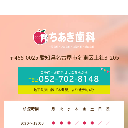
〒465-0025 愛知県名古屋市名東区上社3-205
ご予約・お問合せはこちらから
052-702-8148
TEL:
地下鉄東山線「本郷駅」より徒歩約4分
診療時間
月
火
水
木
金
土
日
祝
9:30～13:00
●
●
●
／
●
●
／
／